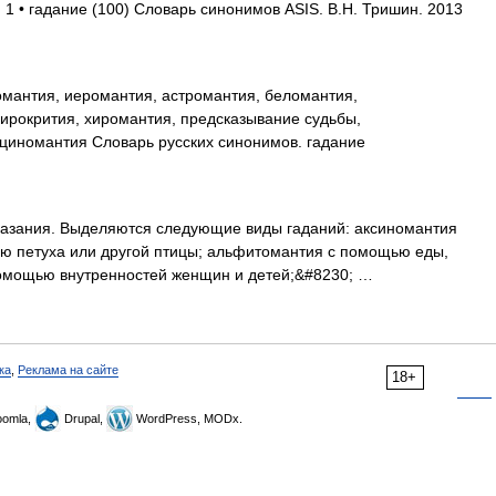
 1 • гадание (100) Словарь синонимов ASIS. В.Н. Тришин. 2013
мантия, иеромантия, астромантия, беломантия,
нирокрития, хиромантия, предсказывание судьбы,
сциномантия Словарь русских синонимов. гадание
азания. Выделяются следующие виды гаданий: аксиномантия
ю петуха или другой птицы; альфитомантия с помощью еды,
помощью внутренностей женщин и детей;&#8230; …
ка
,
Реклама на сайте
18+
omla,
Drupal,
WordPress, MODx.