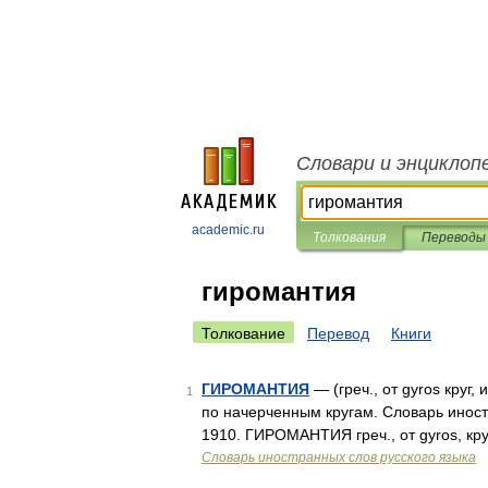
Словари и энциклоп
academic.ru
Толкования
Переводы
гиромантия
Толкование
Перевод
Книги
ГИРОМАНТИЯ
— (греч., от gyros круг,
1
по начерченным кругам. Словарь иностр
1910. ГИРОМАНТИЯ греч., от gyros, кру
Словарь иностранных слов русского языка