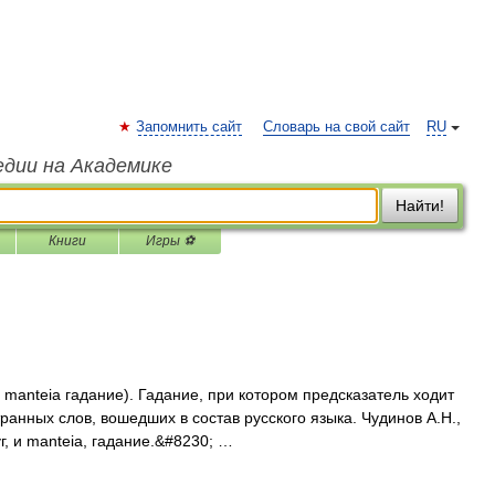
Запомнить сайт
Словарь на свой сайт
RU
едии на Академике
Найти!
Книги
Игры ⚽
 и manteia гадание). Гадание, при котором предсказатель ходит
анных слов, вошедших в состав русского языка. Чудинов А.Н.,
г, и manteia, гадание.&#8230; …