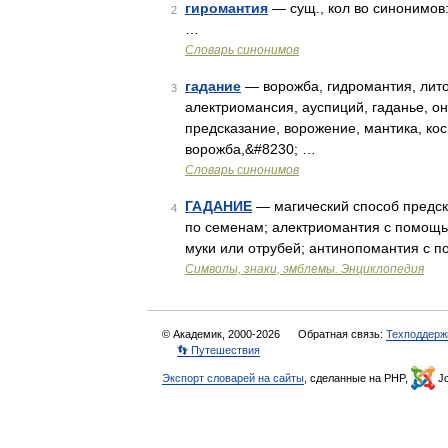
гиромантия
— сущ., кол во синонимов:
2
…
Словарь синонимов
гадание
— ворожба, гидромантия, лито
3
алектриомансия, ауспиций, гаданье, о
предсказание, ворожение, мантика, ко
ворожба,&#8230; …
Словарь синонимов
ГАДАНИЕ
— магический способ предск
4
по семенам; алектриомантия с помощь
муки или отрубей; антинопомантия с 
Символы, знаки, эмблемы. Энциклопедия
© Академик, 2000-2026
Обратная связь:
Техподдерж
👣 Путешествия
Экспорт словарей на сайты
, сделанные на PHP,
Jo